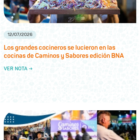
12
/
07
/
2026
Los grandes cocineros se lucieron en las
cocinas de Caminos y Sabores edición BNA
VER NOTA →