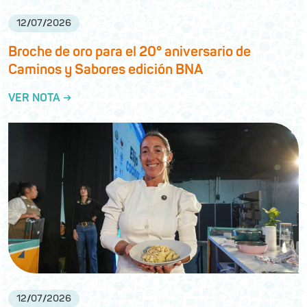
12
/
07
/
2026
Broche de oro para el 20° aniversario de
Caminos y Sabores edición BNA
VER NOTA →
12
/
07
/
2026