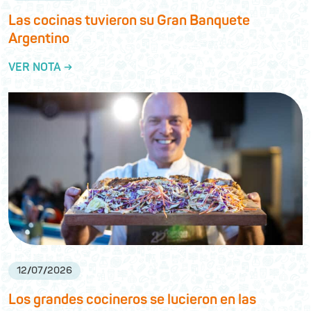
Las cocinas tuvieron su Gran Banquete
Argentino
VER NOTA →
12
/
07
/
2026
Los grandes cocineros se lucieron en las