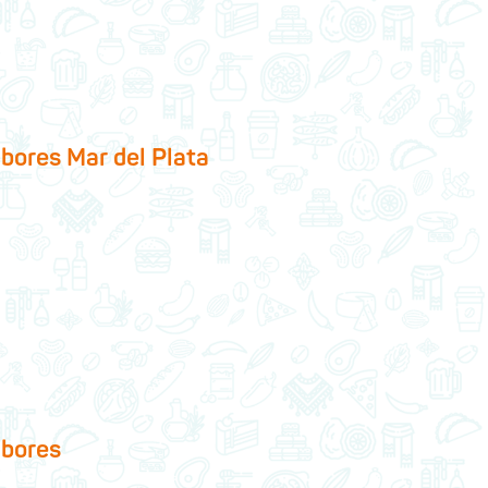
bores Mar del Plata
abores