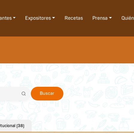
tantes
Expositores
Recetas
Prensa
Quié
Buscar
itucional (38)