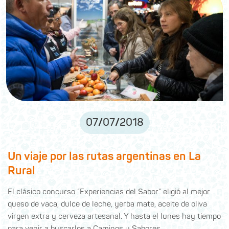
07
/
07
/
2018
Un viaje por las rutas argentinas en La
Rural
El clásico concurso “Experiencias del Sabor” eligió al mejor
queso de vaca, dulce de leche, yerba mate, aceite de oliva
virgen extra y cerveza artesanal. Y hasta el lunes hay tiempo
para venir a buscarlos a Caminos y Sabores.