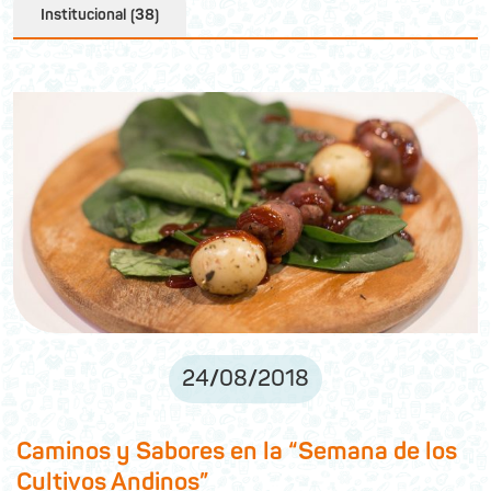
Institucional (38)
24
/
08
/
2018
Caminos y Sabores en la “Semana de los
Cultivos Andinos”