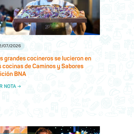
2
/
07
/
2026
s grandes cocineros se lucieron en
s cocinas de Caminos y Sabores
ición BNA
R NOTA →