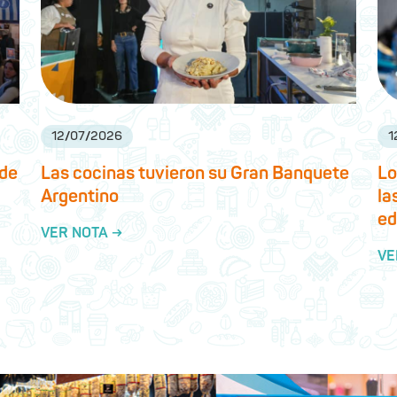
12
/
07
/
2026
1
 de
Las cocinas tuvieron su Gran Banquete
Lo
Argentino
la
ed
VER NOTA →
VE