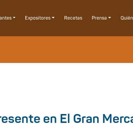
tantes
Expositores
Recetas
Prensa
Quié
esente en El Gran Merc