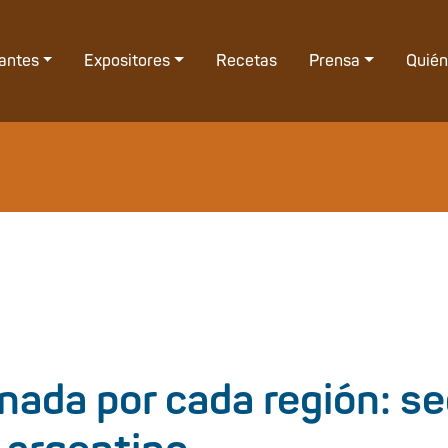
tantes
Expositores
Recetas
Prensa
Quié
ada por cada región: se