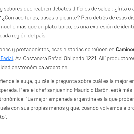
y sabores que reabren debates difíciles de saldar: ¿frita o
 ¿Con aceitunas, pasas o picante? Pero detrás de esas di
mucho más que un plato típico; es una expresión de identi
cada región del país.
iones y protagonistas, esas historias se reúnen en
Caminos
Ferial
, Av. Costanera Rafael Obligado 1221. Allí productore
sidad gastronómica argentina.
efiende la suya, quizás la pregunta sobre cuál es la mejor
esperada. Para el chef sanjuanino Mauricio Barón, está más
ronómica: “La mejor empanada argentina es la que probam
buela con sus propias manos y que, cuando volvemos a pro
o”.