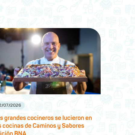
2
/
07
/
2026
s grandes cocineros se lucieron en
s cocinas de Caminos y Sabores
ición BNA