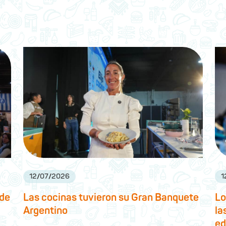
12
/
07
/
2026
1
 de
Las cocinas tuvieron su Gran Banquete
Lo
Argentino
la
ed