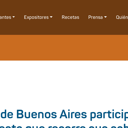
tantes
Expositores
Recetas
Prensa
Quié
 de Buenos Aires partici