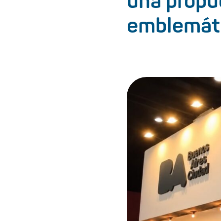
una propu
emblemát