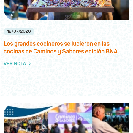
12
/
07
/
2026
Los grandes cocineros se lucieron en las
cocinas de Caminos y Sabores edición BNA
VER NOTA →