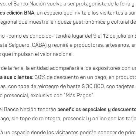
vo, el Banco Nación vuelve a ser protagonista de la feria y
es edición BNA
, un espacio que invita a los visitantes a s
regional que muestre la riqueza gastronómica y cultural d
o -como es conocido- tendrá lugar del 9 al 12 de julio en B
osta Salguero, CABA),y reunirá a productores, artesanos,
s que impulsan el valor nacional.
 de la feria, la entidad acompañará a los expositores con 
a sus clientes:
30% de descuento en un pago, en producto
, con tope de reintegro de hasta $ 30.000, con tarjetas 
 presencial, exclusivo con “Más Pagos”.
del Banco Nación tendrán
beneficios especiales y descuento
ago, sin tope de reintegro, presencial y online con las tar
erá un espacio donde los visitantes podrán conocer de pr