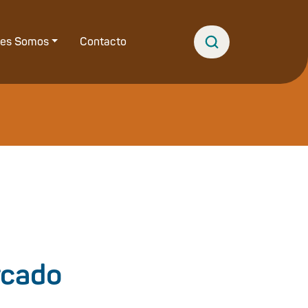
nes Somos
Contacto
rcado