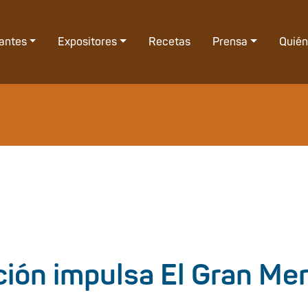
tantes
Expositores
Recetas
Prensa
Quié
ión impulsa El Gran Me