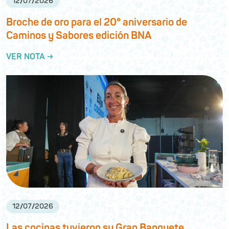
12
/
07
/
2026
Broche de oro para el 20° aniversario de
Caminos y Sabores edición BNA
VER NOTA →
12
/
07
/
2026
Las cocinas tuvieron su Gran Banquete