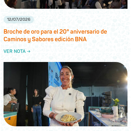
12
/
07
/
2026
Broche de oro para el 20° aniversario de
Caminos y Sabores edición BNA
VER NOTA →