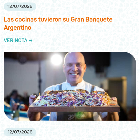
12
/
07
/
2026
Las cocinas tuvieron su Gran Banquete
Argentino
VER NOTA →
12
/
07
/
2026