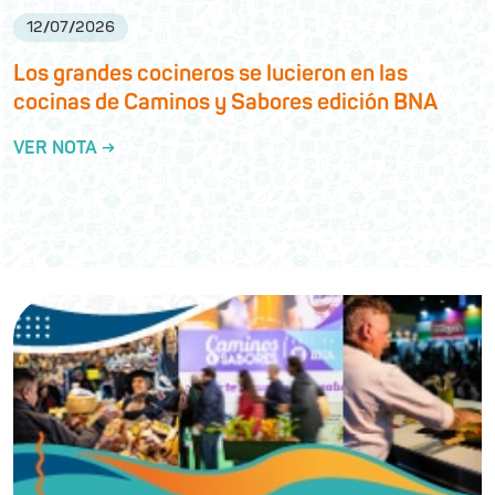
12
/
07
/
2026
Los grandes cocineros se lucieron en las
cocinas de Caminos y Sabores edición BNA
VER NOTA →