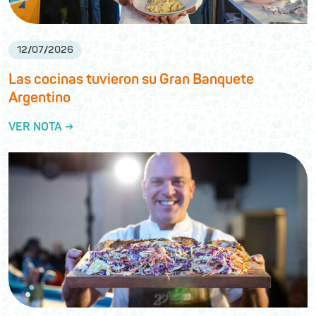
12
/
07
/
2026
Las cocinas tuvieron su Gran Banquete
Argentino
VER NOTA →