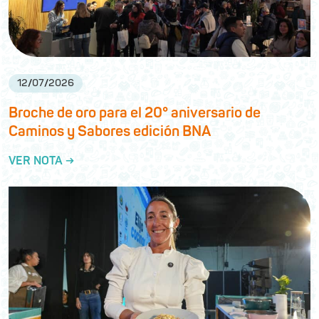
12
/
07
/
2026
Broche de oro para el 20° aniversario de
Caminos y Sabores edición BNA
VER NOTA →