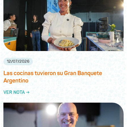
12
/
07
/
2026
Las cocinas tuvieron su Gran Banquete
Argentino
VER NOTA →