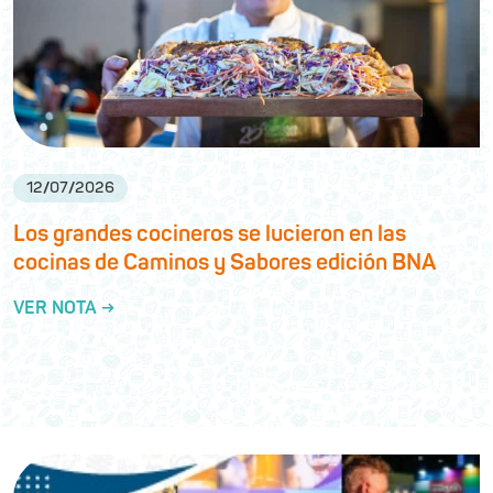
12
/
07
/
2026
Los grandes cocineros se lucieron en las
cocinas de Caminos y Sabores edición BNA
VER NOTA →