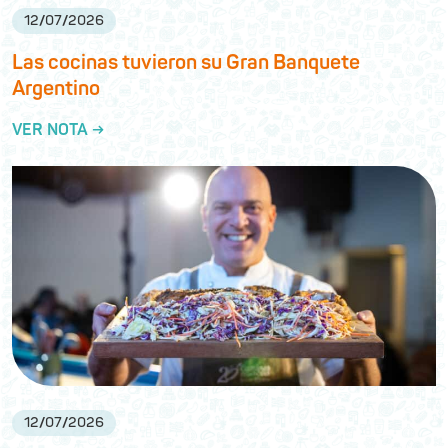
12
/
07
/
2026
Las cocinas tuvieron su Gran Banquete
Argentino
VER NOTA →
12
/
07
/
2026