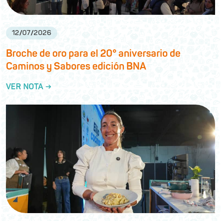
12
/
07
/
2026
Broche de oro para el 20° aniversario de
Caminos y Sabores edición BNA
VER NOTA →