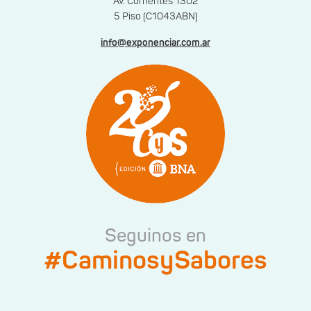
Av. Corrientes 1302
5 Piso (C1043ABN)
info@exponenciar.com.ar
Seguinos en
#CaminosySabores