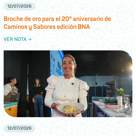
12
/
07
/
2026
Broche de oro para el 20° aniversario de
Caminos y Sabores edición BNA
VER NOTA →
12
/
07
/
2026