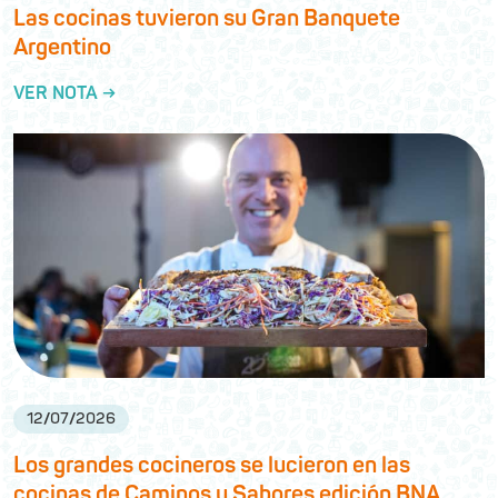
Las cocinas tuvieron su Gran Banquete
Argentino
VER NOTA →
12
/
07
/
2026
Los grandes cocineros se lucieron en las
cocinas de Caminos y Sabores edición BNA