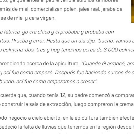
ucto, ya que antes el padre vendía solo los tambores
más de miel, comercializan polen, jalea real, jarabe de
se de miel y cera virgen.
a fábrica, yo era chica y él probaba y probaba con
os. Prueba y error. Hasta que un día dijo, ‘bueno, vamos a
na colmena, dos, tres y hoy tenemos cerca de 3.000 colme
prendiendo acerca de la apicultura:
“Cuando él arrancó, arr
y así fue como empezó. Después fue haciendo cursos de cr
 bueno, así fue como empezamos a crecer”.
recuerda que, cuando tenía 12, su padre comenzó a compr
e construir la sala de extracción, luego compraron la crem
o negocio a cielo abierto, en la apicultura también afecta
deció la falta de lluvias que tenemos en la región desde 