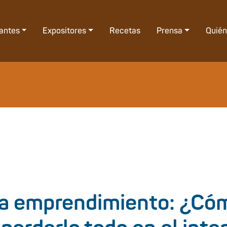
tantes
Expositores
Recetas
Prensa
Quié
a emprendimiento: ¿Cóm