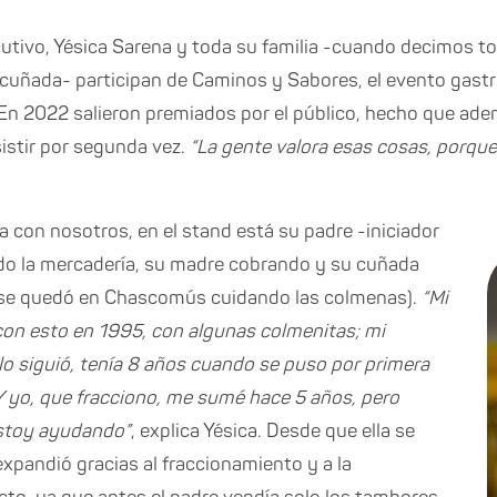
tivo, Yésica Sarena y toda su familia -cuando decimos tod
cuñada- participan de Caminos y Sabores, el evento gast
 En 2022 salieron premiados por el público, hecho que ad
sistir por segunda vez.
“La gente valora esas cosas, porque 
a con nosotros, en el stand está su padre -iniciador
do la mercadería, su madre cobrando
y su cuñada
 se quedó en Chascomús cuidando las colmenas).
“Mi
con esto en 1995, con algunas colmenitas; mi
lo siguió, tenía 8 años cuando se puso por primera
. Y yo, que fracciono, me sumé hace 5 años, pero
estoy ayudando”
, explica Yésica. Desde que ella se
expandió gracias al fraccionamiento y a la