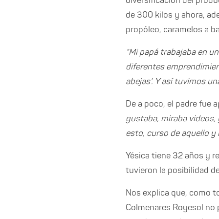
diversificación del prod
de 300 kilos y ahora, ade
propóleo, caramelos a ba
“Mi papá trabajaba en un
diferentes emprendimient
abejas’. Y así tuvimos u
De a poco, el padre fue a
gustaba, miraba videos, 
esto, curso de aquello y
Yésica tiene 32 años y 
tuvieron la posibilidad d
Nos explica que, como tod
Colmenares Royesol no pa