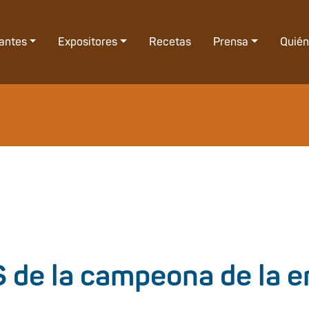
tantes
Expositores
Recetas
Prensa
Quié
S de la campeona de la