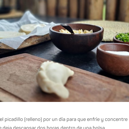
 el picadillo (relleno) por un día para que enfríe y concent
e deja descansar dos horas dentro de una bolsa.