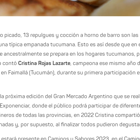
picado, 13 repulgues y cocción a horno de barro son las 
 una típica empanada tucumana. Esto es así desde que en e
que ancestralmente se prepara en los hogares tucumanos, p
lo contó
Cristina Rojas Lazarte
, campeona ese mismo año de 
en Faimallá (Tucumán), durante su primera participación 
la próxima edición del Gran Mercado Argentino que se realiz
 Exponenciar, donde el público podrá participar de diferen
neros de todas las provincias, en 2022 Cristina compartió 
adas y, por supuesto, al finalizar todos pudieron degustar
 estará presente en Caminos y Sabores 2023, en el Camino