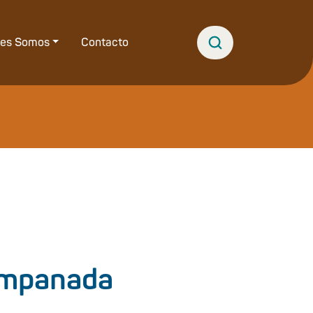
nes Somos
Contacto
 empanada