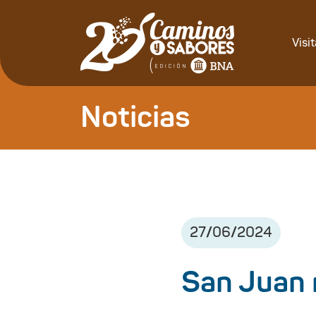
Visi
Noticias
27
/
06
/
2024
San Juan m