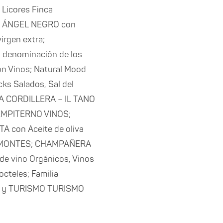
 Licores Finca
as; ÁNGEL NEGRO con
irgen extra;
n denominación de los
on Vinos; Natural Mood
ks Salados, Sal del
IA CORDILLERA – IL TANO
EMPITERNO VINOS;
TA con Aceite de oliva
SA MONTES; CHAMPAÑERA
de vino Orgánicos, Vinos
cteles; Familia
met y TURISMO TURISMO