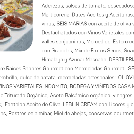
Aderezos, salsas de tomate, desecados;
Marticorena; Dates Aceites y Aceitun
vinos; SEIS MARIAS con aceite de oliva v
Desfachatados con Vinos Varietales co
valles sanjuaninos; Merced del Estero c
con Granolas, Mix de Frutos Secos, Snac
Himalaya y Azúcar Mascabo; DESTILER
re Raíces Sabores Gourmet con Mermeladas Gourmet; S
mbrillo, dulce de batata, mermeladas artesanales; OLIOVI
TO VINOS VARIETALES INDOMITO; BODEGA Y VIÑEDOS CA
riturado Orgánico, Aceto Balsámico orgánico; vinagres 
 Fontalba Aceite de Oliva; LEBLIN CREAM con Licores y co
as, Postres en almíbar, Miel de abejas, conservas gour