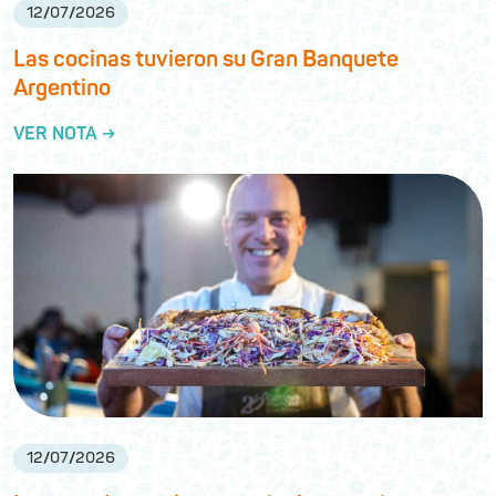
12
/
07
/
2026
Las cocinas tuvieron su Gran Banquete
Argentino
VER NOTA →
12
/
07
/
2026