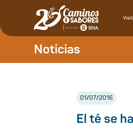
Visi
Noticias
01
/
07
/
2016
El té se 