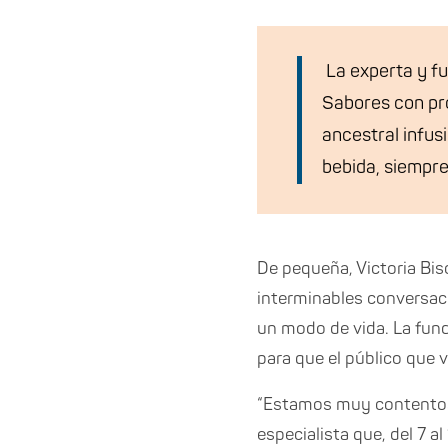
La experta y fu
Sabores con pr
ancestral infus
bebida, siempre
De pequeña, Victoria Bis
interminables conversaci
un modo de vida. La fund
para que el público que v
“Estamos muy contentos d
especialista que, del 7 a