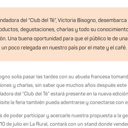
ndadora del “Club del Té”, Victoria Bisogno, desembarc
oductos, degustaciones, charlas y todo su conocimient
ión. Una buena oportunidad para que el público le de un
 un poco relegada en nuestro país por el mate y el café.
ogno solía pasar las tardes con su abuela francesa toman
ones y charlas, sin saber que muchos años después este ri
adora del “Club del Té” estará presente en la nueva edici
isite la feria también pueda adentrarse y conectarse con e
e poder participar y acercarle nuestra propuesta a la gen
l 10 de julio en La Rural, contará con un stand donde vende