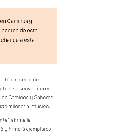
a en Caminos y
o acerca de esta
a chance a esta
do té en medio de
tual se convertiría en
ón de Caminos y Sabores
sta milenaria infusión.
te”, afirma la
rá y firmará ejemplares