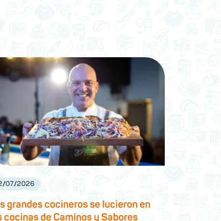
2
/
07
/
2026
s grandes cocineros se lucieron en
s cocinas de Caminos y Sabores