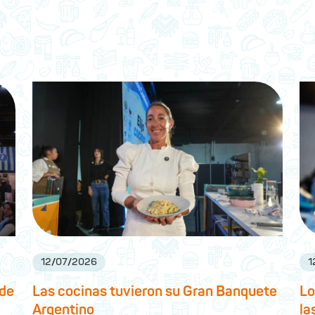
12
/
07
/
2026
1
 de
Las cocinas tuvieron su Gran Banquete
Lo
Argentino
la