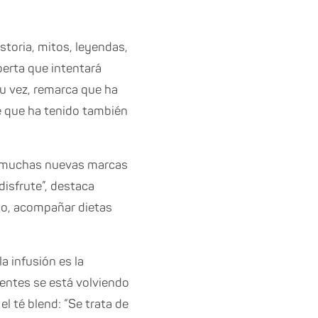
storia, mitos, leyendas,
xperta que intentará
 su vez, remarca que ha
e que ha tenido también
de muchas nuevas marcas
disfrute”, destaca
eso, acompañar dietas
a infusión es la
rentes se está volviendo
l té blend: “Se trata de