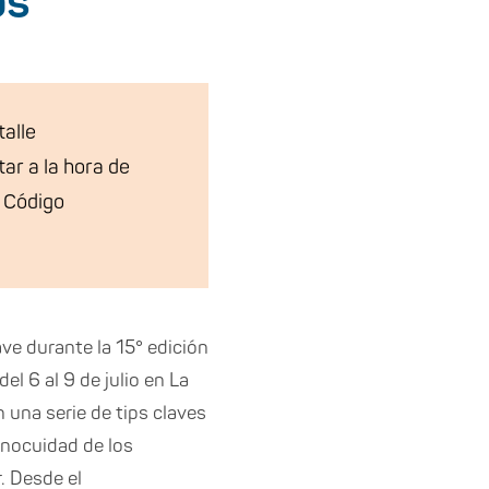
os
talle
ar a la hora de
l Código
ve durante la 15° edición
l 6 al 9 de julio en La
an una serie de tips claves
 inocuidad de los
. Desde el