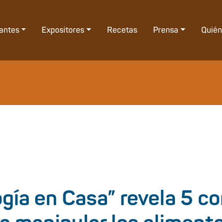
tantes
Expositores
Recetas
Prensa
Quié
gía en Casa” revela 5 c