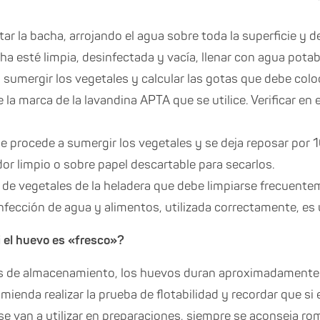
⠀
ar la bacha, arrojando el agua sobre toda la superficie y d
ha esté limpia, desinfectada y vacía, llenar con agua potab
a sumergir los vegetales y calcular las gotas que debe col
 la marca de la lavandina APTA que se utilice. Verificar en
e procede a sumergir los vegetales y se deja reposar por 1
or limpio o sobre papel descartable para secarlos.
 de vegetales de la heladera que debe limpiarse frecuenteme
nfección de agua y alimentos, utilizada correctamente, es
 el huevo es «fresco»?
s de almacenamiento, los huevos duran aproximadamente 
omienda realizar la prueba de flotabilidad y recordar que si
 se van a utilizar en preparaciones, siempre se aconseja ro