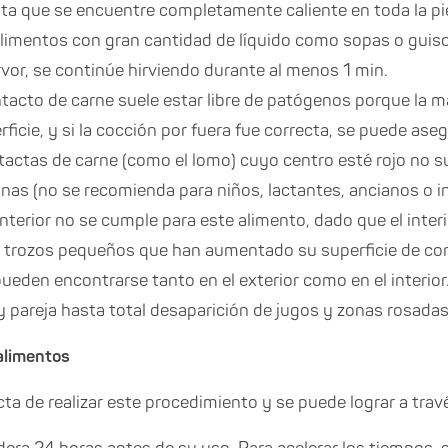
ta que se encuentre completamente caliente en toda la pi
s alimentos con gran cantidad de líquido como sopas o guis
vor, se continúe hirviendo durante al menos 1 min.
intacto de carne suele estar libre de patógenos porque la m
ficie, y si la cocción por fuera fue correcta, se puede ase
intactas de carne (como el lomo) cuyo centro esté rojo no s
anas (no se recomienda para niños, lactantes, ancianos o
anterior no se cumple para este alimento, dado que el inter
 trozos pequeños que han aumentado su superficie de cont
pueden encontrarse tanto en el exterior como en el interio
 pareja hasta total desaparición de jugos y zonas rosadas
alimentos
ta de realizar este procedimiento y se puede lograr a trav