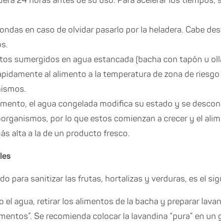
dera 24 horas antes de su uso. Para acelerar los tiempos, 
oondas en caso de olvidar pasarlo por la heladera. Cabe de
os. ⠀
tos sumergidos en agua estancada (bacha con tapón u olla)
rápidamente al alimento a la temperatura de zona de riesgo
nismos. ⠀
limento, el agua congelada modifica su estado y se desco
oorganismos, por lo que estos comienzan a crecer y el ali
ás alta a la de un producto fresco.
les
 para sanitizar las frutas, hortalizas y verduras, es el sig
el agua, retirar los alimentos de la bacha y preparar lava
mentos”. Se recomienda colocar la lavandina “pura” en un