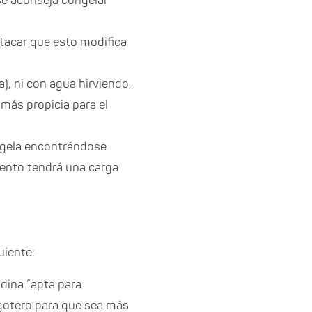
se aconseja congelar
stacar que esto modifica
, ni con agua hirviendo,
 más propicia para el
ngela encontrándose
mento tendrá una carga
uiente:
ndina “apta para
 gotero para que sea más