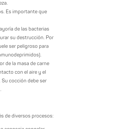
eza.
os. Es importante que
ayoría de las bacterias
gurar su destrucción. Por
uele ser peligroso para
 inmunodeprimidos).
ior de la masa de carne
acto con el aire y el
r. Su cocción debe ser
.
és de diversos procesos: