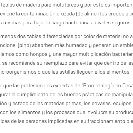
tablas de madera para multitareas y por esto es important
reviene la contaminación cruzada (de alimentos crudos a c
as mismas para bajar la carga bacteriana a niveles seguros.
l menos dos tablas diferenciadas por color de material no 
ncional (pino) absorben más humedad y generan un ambien
nismos como hongos y una mayor multiplicación bacteria
, se recomienda su reemplazo para evitar que dentro de l
roorganismos o que las astillas lleguen a los alimentos.
r que las profesionales expertas de “Bromatología en Cas
egurar el cumplimiento de las buenas prácticas de manipula
ión y estado de las materias primas, los envases, equipos 
con los alimentos y los procesos que involucra su produc
ticas de las personas implicadas en su fraccionamiento o 