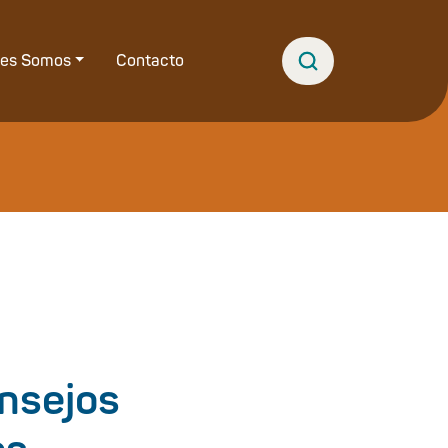
nes Somos
Contacto
onsejos