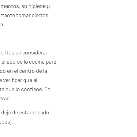
imentos, su higiene y
rtante tomar ciertos
a.
imentos se consideran
aliado de la cocina para
o en el centro de la
 verificar que el
e que lo contiene. En
erar:
r deje de estar rosado
adas).