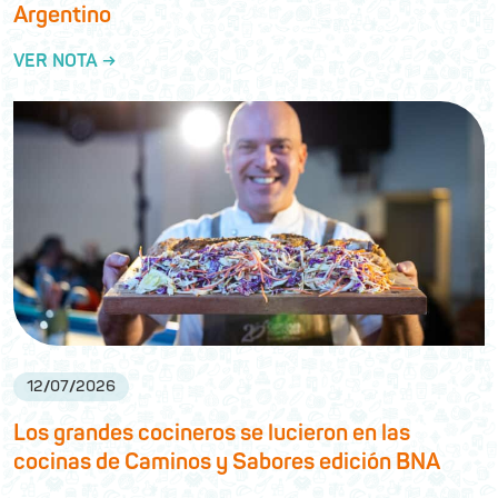
Argentino
VER NOTA →
12
/
07
/
2026
Los grandes cocineros se lucieron en las
cocinas de Caminos y Sabores edición BNA