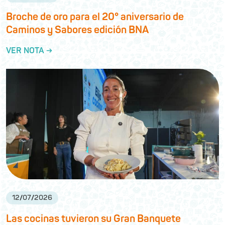
Broche de oro para el 20° aniversario de
Caminos y Sabores edición BNA
VER NOTA →
12
/
07
/
2026
Las cocinas tuvieron su Gran Banquete