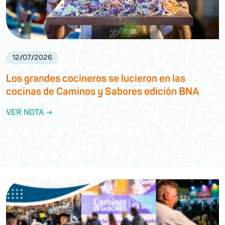
12
/
07
/
2026
Los grandes cocineros se lucieron en las
cocinas de Caminos y Sabores edición BNA
VER NOTA →