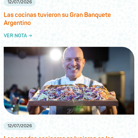
12
/
07
/
2026
Las cocinas tuvieron su Gran Banquete
Argentino
VER NOTA →
12
/
07
/
2026