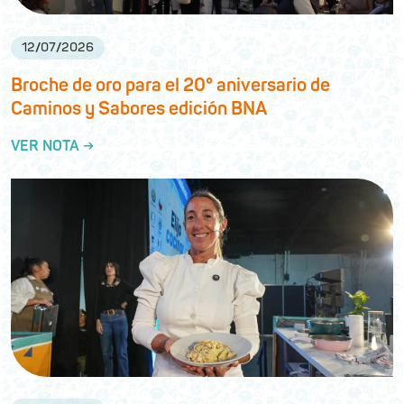
12
/
07
/
2026
Broche de oro para el 20° aniversario de
Caminos y Sabores edición BNA
VER NOTA →