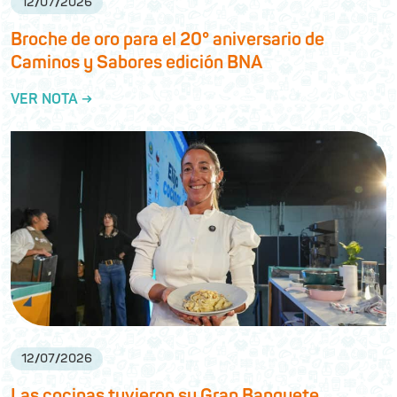
12
/
07
/
2026
Broche de oro para el 20° aniversario de
Caminos y Sabores edición BNA
VER NOTA →
12
/
07
/
2026
Las cocinas tuvieron su Gran Banquete