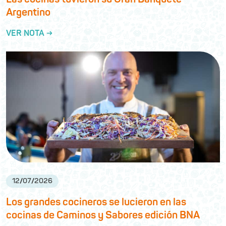
Argentino
VER NOTA →
12
/
07
/
2026
Los grandes cocineros se lucieron en las
cocinas de Caminos y Sabores edición BNA