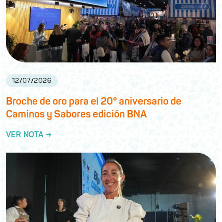
12
/
07
/
2026
Broche de oro para el 20° aniversario de
Caminos y Sabores edición BNA
VER NOTA →