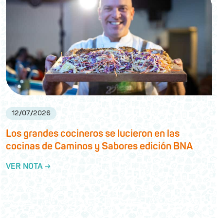
12
/
07
/
2026
Los grandes cocineros se lucieron en las
cocinas de Caminos y Sabores edición BNA
VER NOTA →