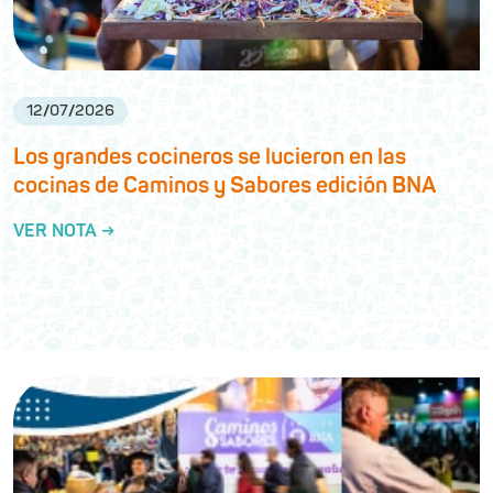
12
/
07
/
2026
Los grandes cocineros se lucieron en las
cocinas de Caminos y Sabores edición BNA
VER NOTA →