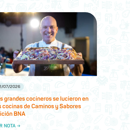
2
/
07
/
2026
s grandes cocineros se lucieron en
s cocinas de Caminos y Sabores
ición BNA
R NOTA →