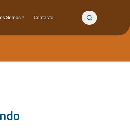
nes Somos
Contacto
undo