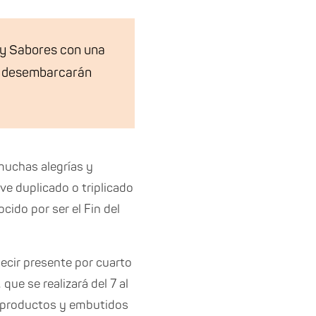
s y Sabores con una
que desembarcarán
muchas alegrías y
ve duplicado o triplicado
cido por ser el Fin del
decir presente por cuarto
ue se realizará del 7 al
s, productos y embutidos