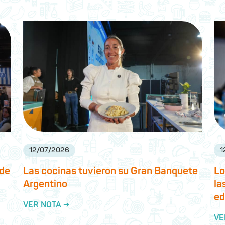
12
/
07
/
2026
1
 de
Las cocinas tuvieron su Gran Banquete
Lo
Argentino
la
ed
VER NOTA →
VE