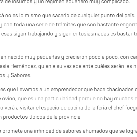
alta de insumos y un régimen aduanero muy complicado.
á no es lo mismo que sacarlo de cualquier punto del país.
con toda una serie de trámites que son bastante engorros
esas sigan trabajando y sigan entusiasmadas es bastante 
an nacido muy pequeñas y crecieron poco a poco, con ca
essie Hernández, quien a su vez adelanta cuáles serán las
os y Sabores.
o es que llevamos a un emprendedor que hace chacinados d
 ovino, que es una particularidad porque no hay muchos en
volverá a visitar el espacio de cocina de la feria el chef fu
n productos típicos de la provincia.
go promete una infinidad de sabores ahumados que se logran