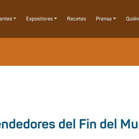
tantes
Expositores
Recetas
Prensa
Quié
ndedores del Fin del M