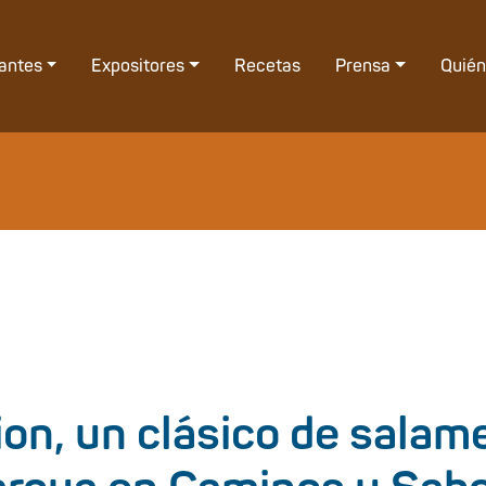
tantes
Expositores
Recetas
Prensa
Quié
ion, un clásico de salam