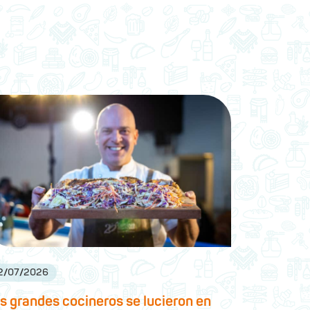
2
/
07
/
2026
s grandes cocineros se lucieron en