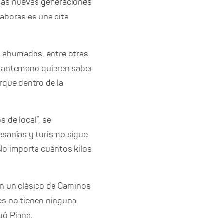
e las nuevas generaciones
Sabores es una cita
, ahumados, entre otras
De antemano quieren saber
rque dentro de la
de local”, se
tesanías y turismo sigue
No importa cuántos kilos
en un clásico de Caminos
es no tienen ninguna
yó Piana.