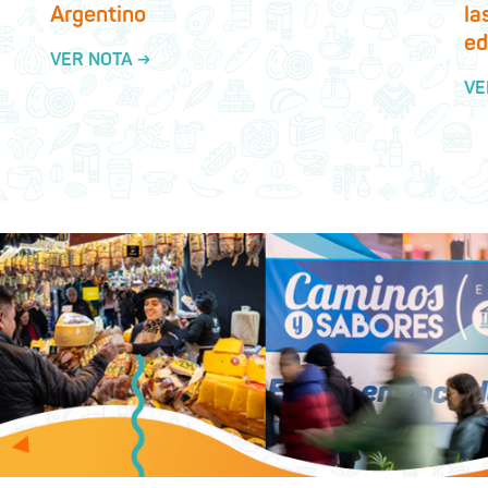
Argentino
la
ed
VER NOTA →
VE