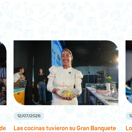
12
/
07
/
2026
1
 de
Las cocinas tuvieron su Gran Banquete
Lo