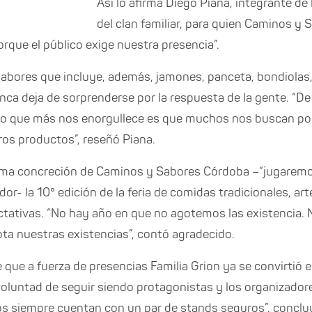
Así lo afirma Diego Piana, integrante d
del clan familiar, para quien Caminos y 
orque el público exige nuestra presencia”.
abores que incluye, además, jamones, panceta, bondiolas
nunca deja de sorprenderse por la respuesta de la gente. “
 lo que más nos enorgullece es que muchos nos buscan po
ros productos”, reseñó Piana.
ima concreción de Caminos y Sabores Córdoba –“jugaremos 
r- la 10° edición de la feria de comidas tradicionales, ar
tativas. “No hay año en que no agotemos las existencia. 
ota nuestras existencias”, contó agradecido.
que a fuerza de presencias Familia Grion ya se convirtió 
voluntad de seguir siendo protagonistas y los organizador
s siempre cuentan con un par de stands seguros”, conclu