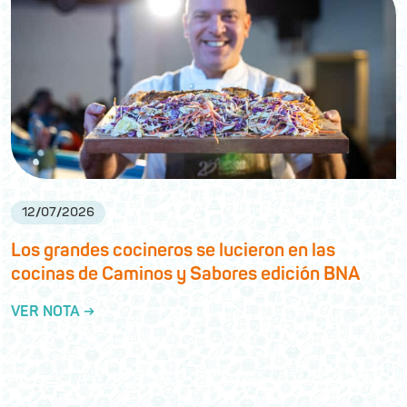
12
/
07
/
2026
Los grandes cocineros se lucieron en las
cocinas de Caminos y Sabores edición BNA
VER NOTA →