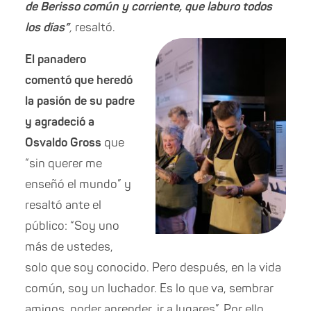
de Berisso común y corriente, que laburo todos
los días”
,
resal
tó
.
El panadero
comentó que heredó
la pasión de su padre
y agradeció a
Osvaldo Gross
que
“sin querer me
enseñó el mundo” y
resaltó ante el
público: “Soy uno
más de ustedes,
solo que soy conocido. Pero después, en la vida
común, soy un luchador. Es lo que va, sembrar
amigos, poder aprender, ir a lugares”. Por ello,