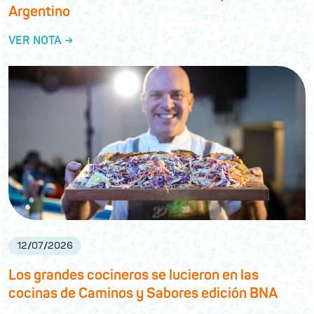
Argentino
VER NOTA →
12
/
07
/
2026
Los grandes cocineros se lucieron en las
cocinas de Caminos y Sabores edición BNA