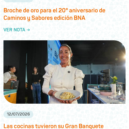
Broche de oro para el 20° aniversario de
Caminos y Sabores edición BNA
VER NOTA →
12
/
07
/
2026
Las cocinas tuvieron su Gran Banquete