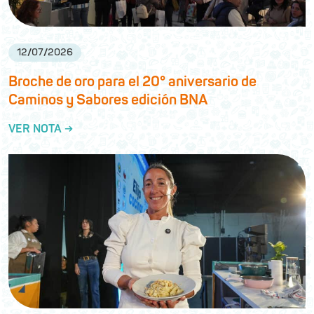
12
/
07
/
2026
Broche de oro para el 20° aniversario de
Caminos y Sabores edición BNA
VER NOTA →