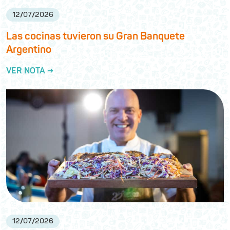
12
/
07
/
2026
Las cocinas tuvieron su Gran Banquete
Argentino
VER NOTA →
12
/
07
/
2026