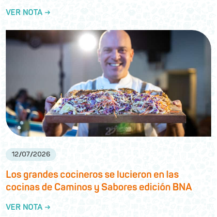
VER NOTA →
12
/
07
/
2026
Los grandes cocineros se lucieron en las
cocinas de Caminos y Sabores edición BNA
VER NOTA →