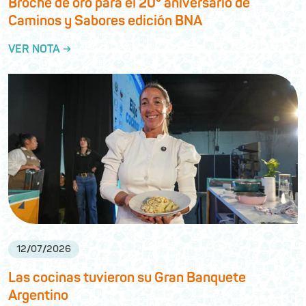
Broche de oro para el 20° aniversario de
Caminos y Sabores edición BNA
VER NOTA →
12
/
07
/
2026
Las cocinas tuvieron su Gran Banquete
Argentino