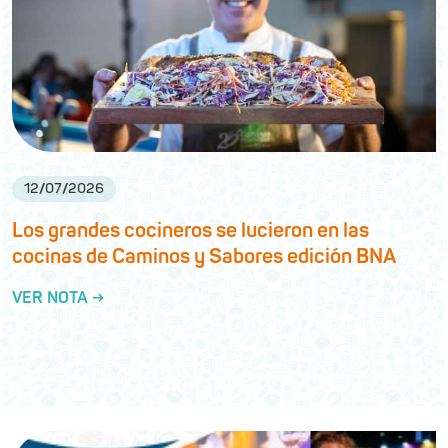
12
/
07
/
2026
Los grandes cocineros se lucieron en las
cocinas de Caminos y Sabores edición BNA
VER NOTA →