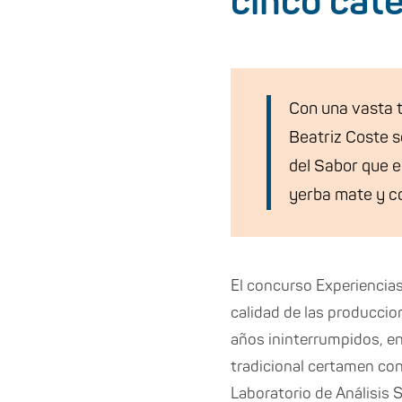
cinco cat
Con una vasta tr
Beatriz Coste s
del Sabor que es
yerba mate y c
El concurso Experiencias
calidad de las producci
años ininterrumpidos, en e
tradicional certamen con
Laboratorio de Análisis 