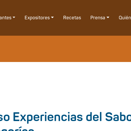
tantes
Expositores
Recetas
Prensa
Quié
so Experiencias del Sabo