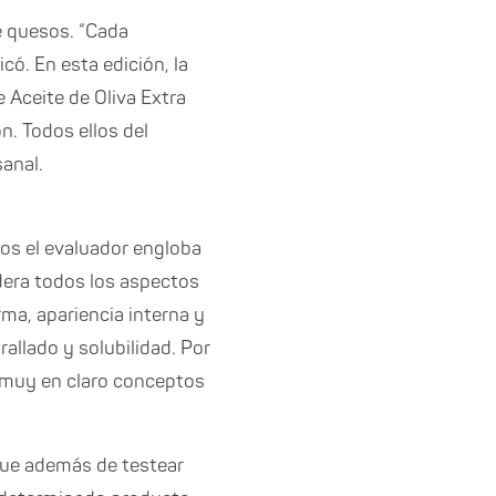
de quesos. “Cada
có. En esta edición, la
e Aceite de Oliva Extra
ón. Todos ellos del
sanal.
los el evaluador engloba
idera todos los aspectos
rma, apariencia interna y
 rallado y solubilidad. Por
r muy en claro conceptos
que además de testear