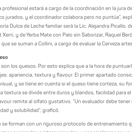
 profesional estará a cargo de la coordinación en la jura 
o jurados, y el coordinador colabora pero no puntúa”, expli
ría Dulce de Leche familiar será la Lic. Alejandra Picallo, d
rt Xerri, y de Yerba Mate con Palo sin Saborizar, Raquel Ber
que se suman a Collini, a cargo de evaluar la Cerveza arte
ueso
 son los quesos. Por esto explica que a la hora de puntuar
jes: apariencia, textura y flavour. El primer apartado cons
isual, y se tiene en cuenta si el queso tiene corteza, su fo
la textura se divide entre duros y blandos, facilidad para el
lavour remite al olfato gustativo. “Un evaluador debe tene
ad y solubilidad”, graficó.
 se forman con un riguroso protocolo de entrenamiento 