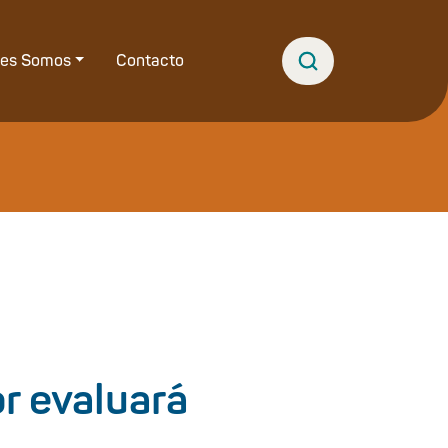
nes Somos
Contacto
r evaluará