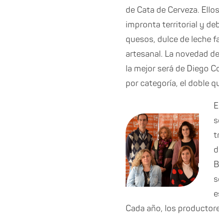
de Cata de Cerveza. Ello
impronta territorial y d
quesos, dulce de leche fa
artesanal. La novedad del
la mejor será de Diego C
por categoría, el doble q
E
s
t
d
B
s
e
Cada año, los productor