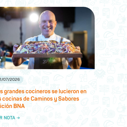
2
/
07
/
2026
s grandes cocineros se lucieron en
s cocinas de Caminos y Sabores
ición BNA
R NOTA →