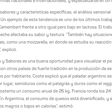
rmas nacionales e internacionales, y especializarse en u
abores y características específicas, el análisis sensorial
 Un ejemplo de esta tendencia es uno de los últimos trabaj
membert frente a otro igual pero bajo en lactosa. El traba
la leche afectaba su sabor y textura. “También hay situacion
es, como una mozzarella, en donde se estudia su reacción f
, explicó.
 y Sabores es una buena oportunidad para visualizar el p
on otros países de fuerte tradición en la producción de e
s por habitante, Coste explicó que el paladar argentino es
 lugar, semiduros como el pategrás y duros como el reggi
 ostenta un consumo anual de 26 kg, Francia ronda los 24 k
“En Argentina, el consumo de quesos está diversificado, y e
s magros o bajos en calorías”, estimó.