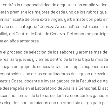
s tendrán la responsabilidad de degustar una amplia vari
eberán premiar a los mejores de cada uno de los rubros que
miliar, aceite de oliva extra virgen, yerba mate con palo si
 año es la categoría “Cerveza Artesanal”, en este caso la r
ollini, del Centro de Cata de Cerveza. Del concurso partici
ue en años anteriores.
n el proceso de selección de los sabores y aromas más de
e realizará jueves y viernes dentro de la feria bajo la mirad
rabajan un grupo de especialistas con amplia experiencia en
egustación. Una de las coordinadoras del equipo de evalua
eatriz Coste, docente e investigadora de la Facultad de A
e desempeña en el Laboratorio de Análisis Sensorial. El sába
scenario central de la feria, se darán a conocer los ganado
es elegidos son premiados con un stand sin cargo para par