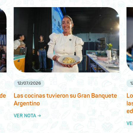
12
/
07
/
2026
1
 de
Las cocinas tuvieron su Gran Banquete
Lo
Argentino
la
ed
VER NOTA →
VE