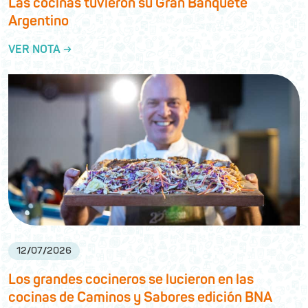
Las cocinas tuvieron su Gran Banquete
Argentino
VER NOTA →
12
/
07
/
2026
Los grandes cocineros se lucieron en las
cocinas de Caminos y Sabores edición BNA