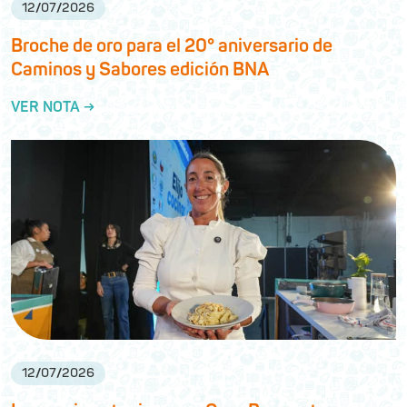
12
/
07
/
2026
Broche de oro para el 20° aniversario de
Caminos y Sabores edición BNA
VER NOTA →
12
/
07
/
2026