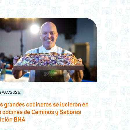
2
/
07
/
2026
s grandes cocineros se lucieron en
s cocinas de Caminos y Sabores
ición BNA