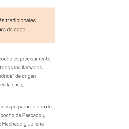
s tradicionales,
ura de coco.
ancocho es precisamente
a todos los llamados
odrida” de origen
en la casa,
anas prepararon una de
ancocho de Pescado y
az Machado y Juliana