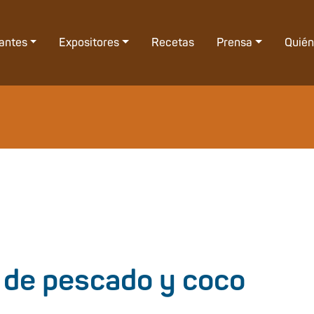
tantes
Expositores
Recetas
Prensa
Quié
de pescado y coco