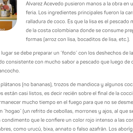
Alvarez Acevedo pusieron manos a la obra en u
feria. Los ingredientes principales fueron la car
ralladura de coco. Es que la lisa es el pescad
de la costa colombiana donde se consume prep
formas (arroz con lisa, bocaditos de lisa, etc.).
lugar se debe preparar un ´fondo´ con los deshechos de la l
caldo consistente con mucho sabor a pescado que luego de
sancocho.
 plátanos (no bananas), trozos de mandioca y algunos coc
están casi listos, es decir recién sobre el final de la cocc
manecer mucho tiempo en el fuego para que no se desmen
´hogao´ (un refrito de cebollas, morrones y ajos, al que s
un condimento que le confiere un color rojo intenso a las c
res, como urucú, bixa, annato o falso azafrán. Los aborí