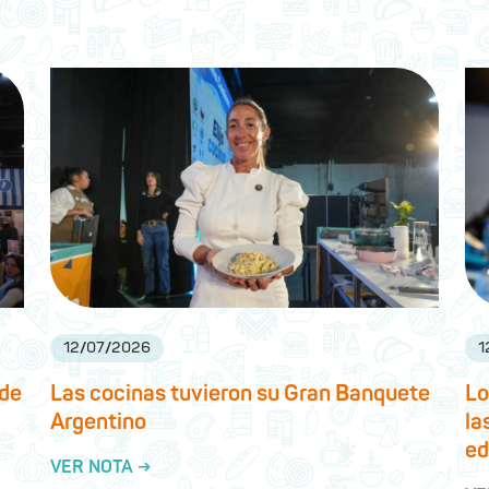
12
/
07
/
2026
1
 de
Las cocinas tuvieron su Gran Banquete
Lo
Argentino
la
ed
VER NOTA →