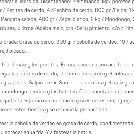
parar el locro del Bicentenario: Maíz blanco 1kg/ porotos p
 / Patitas de cerdo, 4 /Pechito de cerdo, 800 gr /Falda, 1 
/ Panceta salada, 400 gr / Zapallo anco, 2 kg / Mondongo, 6
rduras, 5 litros /Aceite maíz, c/n /Sal y pimiento, c/n / Pi
olorada: Grasa de cerdo, 300 gr / cebolla de verdeo, 10 / sa
ejil picado.
fría el maíz y los porotos. En una cacerola con aceite de ma
egar las patitas de cerdo, el chorizo de cerdo y el colorad
 y zapallos. Salpimentar. Sumar los porotos y el maíz y c
l mondongo hervido y las batatas. Condimentar con pimen
, quitar la espuma con cucharón y si es necesario, agregar
arnes estén tiernas y se especie la preparación.
altear la cebolla de verdeo en grasa de cerdo, condimentada
y agregar agua fría. Y a festejar la patria.