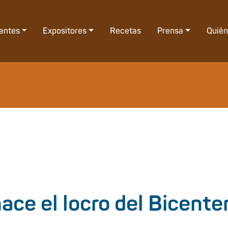
tantes
Expositores
Recetas
Prensa
Quié
ce el locro del Bicente