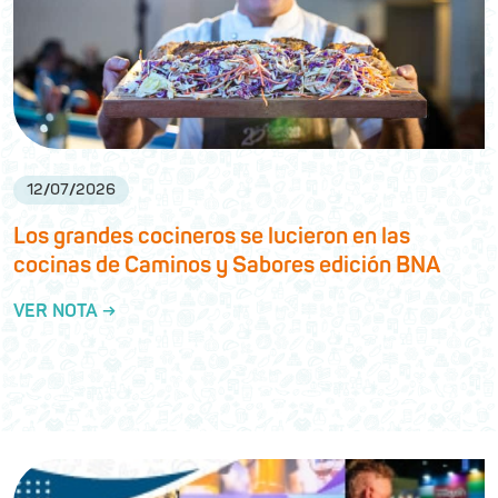
12
/
07
/
2026
Los grandes cocineros se lucieron en las
cocinas de Caminos y Sabores edición BNA
VER NOTA →