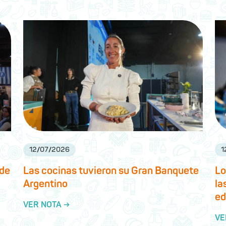
12
/
07
/
2026
1
 de
Las cocinas tuvieron su Gran Banquete
Lo
Argentino
la
ed
VER NOTA →
VE