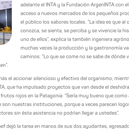
adelante el INTA y la Fundación ArgenINTA con el 
acceso a nuevos mercados de los pequeños prod
el público los sabores locales. “La idea es que a
conozca, se sienta, se perciba y se vivencie la hi
uno de ellos”, explica la también ingeniera agró
muchas veces la producción y la gastronomía va
caminos: “Lo que se come no se sabe de dónde v
en”.
ás el accionar silencioso y efectivo del organismo, mientr
NTA, que ha impulsado proyectos que van desde el deshidra
e frutos rojos en la Patagonia: “Sería muy bueno que com
e son nuestras instituciones, porque a veces parecen log
res sin ésta asistencia no podrían llegar a ustedes”.
 chef dejó la tarea en manos de sus dos ayudantes, egresa