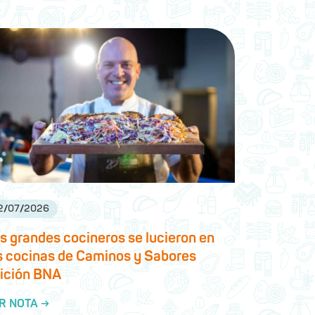
2
/
07
/
2026
s grandes cocineros se lucieron en
s cocinas de Caminos y Sabores
ición BNA
R NOTA →