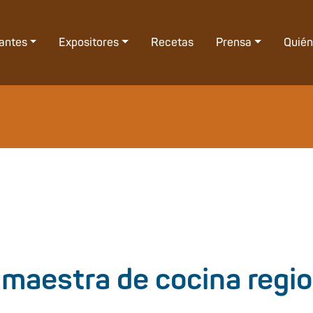
tantes
Expositores
Recetas
Prensa
Quié
 maestra de cocina regio