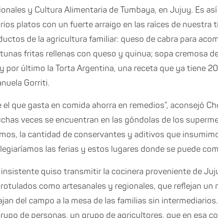
onales y Cultura Alimentaria de Tumbaya, en Jujuy. Es así
rios platos con un fuerte arraigo en las raíces de nuestra t
ductos de la agricultura familiar: queso de cabra para ac
itunas fritas rellenas con queso y quinua; sopa cremosa de
 y por último la Torta Argentina, una receta que ya tiene 2
nuela Gorriti.
ue el que gasta en comida ahorra en remedios”, aconsejó C
chas veces se encuentran en las góndolas de los superme
os, la cantidad de conservantes y aditivos que insumimos
legiaríamos las ferias y estos lugares donde se puede com
insistente quiso transmitir la cocinera proveniente de Juju
s rotulados como artesanales y regionales, que reflejan un
ajan del campo a la mesa de las familias sin intermediarios
rupo de personas, un grupo de agricultores, que en esa com