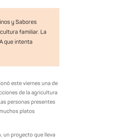
inos y Sabores
cultura familiar. La
TA que intenta
cionó este viernes una de
ciones de la agricultura
. Las personas presentes
s muchos platos
to, un proyecto que lleva