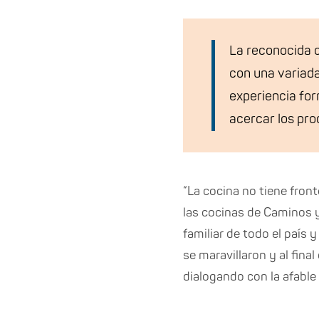
La reconocida 
con una variada 
experiencia form
acercar los pro
“La cocina no tiene front
las cocinas de Caminos y
familiar de todo el país 
se maravillaron y al fin
dialogando con la afable