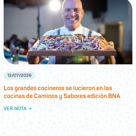
12
/
07
/
2026
Los grandes cocineros se lucieron en las
cocinas de Caminos y Sabores edición BNA
VER NOTA →