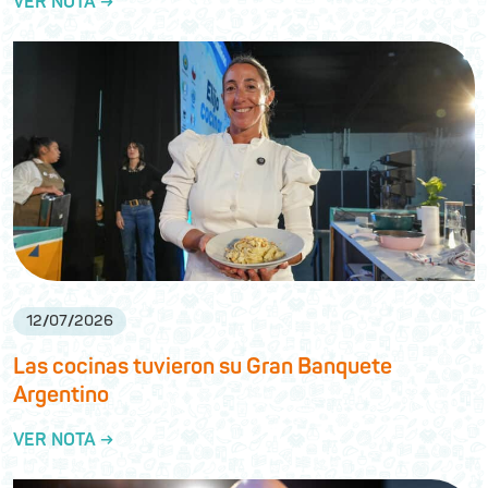
VER NOTA →
12
/
07
/
2026
Las cocinas tuvieron su Gran Banquete
Argentino
VER NOTA →