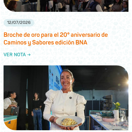
12
/
07
/
2026
Broche de oro para el 20° aniversario de
Caminos y Sabores edición BNA
VER NOTA →