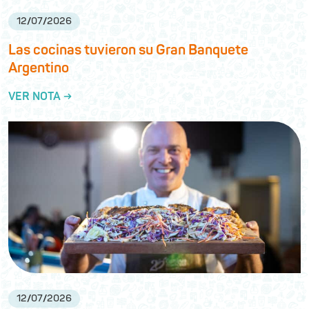
12
/
07
/
2026
Las cocinas tuvieron su Gran Banquete
Argentino
VER NOTA →
12
/
07
/
2026