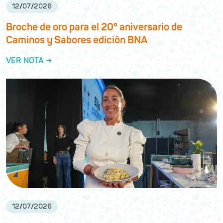
12
/
07
/
2026
Broche de oro para el 20° aniversario de
Caminos y Sabores edición BNA
VER NOTA →
12
/
07
/
2026