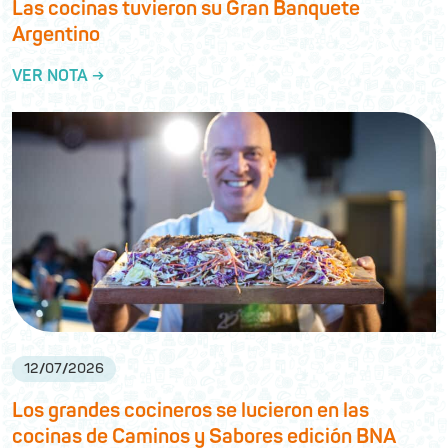
Las cocinas tuvieron su Gran Banquete
Argentino
VER NOTA →
12
/
07
/
2026
Los grandes cocineros se lucieron en las
cocinas de Caminos y Sabores edición BNA