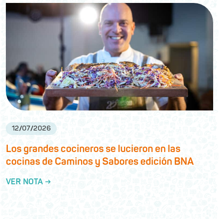
12
/
07
/
2026
Los grandes cocineros se lucieron en las
cocinas de Caminos y Sabores edición BNA
VER NOTA →