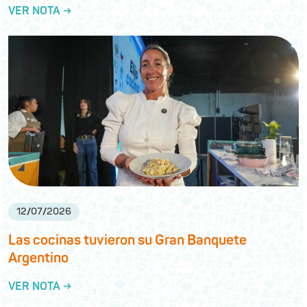
VER NOTA →
12
/
07
/
2026
Las cocinas tuvieron su Gran Banquete
Argentino
VER NOTA →