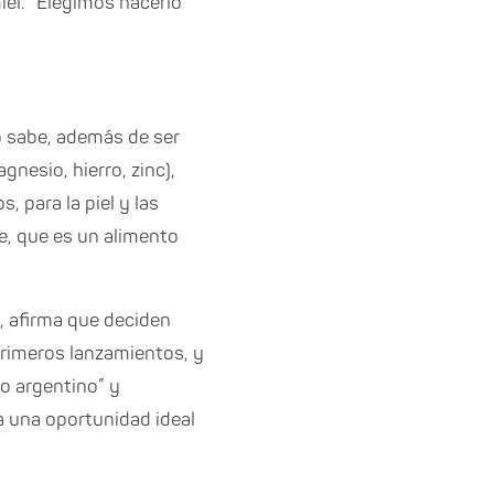
iel. “Elegimos hacerlo
lo sabe, además de ser
gnesio, hierro, zinc),
, para la piel y las
e, que es un alimento
, afirma que deciden
 primeros lanzamientos, y
do argentino” y
a una oportunidad ideal