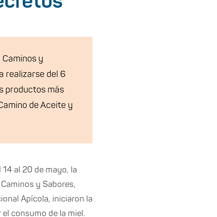
ecretos
, Caminos y
 realizarse del 6
los productos más
“Camino de Aceite y
l 14 al 20 de mayo, la
e Caminos y Sabores,
nal Apícola, iniciaron la
el consumo de la miel.