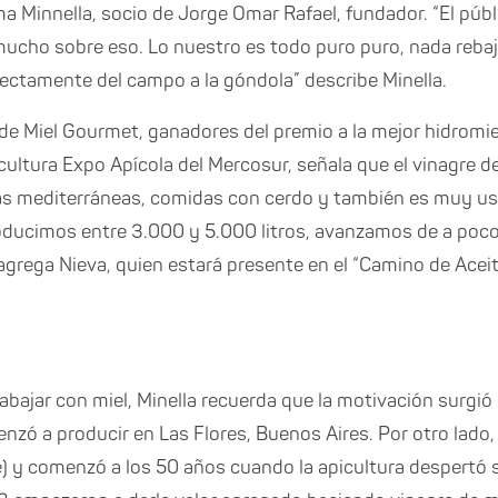
rma Minnella, socio de Jorge Omar Rafael, fundador. “El públi
mucho sobre eso. Lo nuestro es todo puro puro, nada rebaj
ectamente del campo a la góndola” describe Minella.
de Miel Gourmet, ganadores del premio a la mejor hidromi
cultura Expo Apícola del Mercosur, señala que el vinagre d
s mediterráneas, comidas con cerdo y también es muy us
oducimos entre 3.000 y 5.000 litros, avanzamos de a poc
, agrega Nieva, quien estará presente en el “Camino de Acei
abajar con miel, Minella recuerda que la motivación surgió
zó a producir en Las Flores, Buenos Aires. Por otro lado
 y comenzó a los 50 años cuando la apicultura despertó su