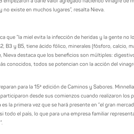
013 empezaron a darle valor agregado haciendo vinagre de m
no existe en muchos lugares”, resalta Nieva.
ca que “la miel evita la infección de heridas y la gente no 
2, B3 y B5, tiene ácido fólico, minerales (fósforo, calcio, ma
e, Nieva destaca que los beneficios son múltiples: digestivos
más conocidos, todos se potencian con la acción del vinagr
eparan para la 15ª edición de Caminos y Sabores. Minnella
que participaron desde sus comienzos cuando realizaron los
va es la primera vez que se hará presente en “el gran merca
si todo el país, lo que para una empresa familiar represent
”.