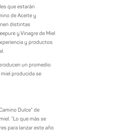
ales que estarán
mino de Aceite y
nen distintas
Beepure y Vinagre de Miel
experiencia y productos
l.
 producen un promedio
 miel producida se
 “Camino Dulce” de
miel. “Lo que más se
res para lanzar este año