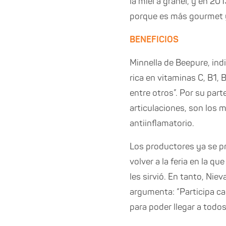
la miel a granel, y en 2
porque es más gourmet y 
BENEFICIOS
Minnella de Beepure, indi
rica en vitaminas C, B1, B
entre otros”. Por su part
articulaciones, son los 
antiinflamatorio.
Los productores ya se pr
volver a la feria en la 
les sirvió. En tanto, Nie
argumenta: “Participa ca
para poder llegar a todos