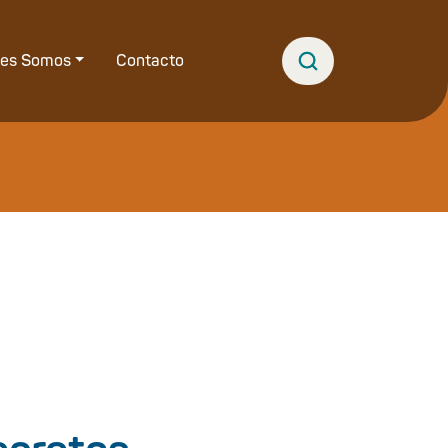
nes Somos
Contacto
: