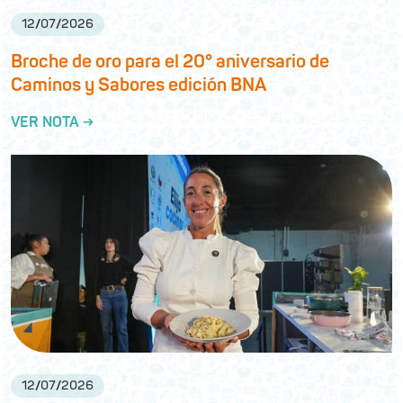
12
/
07
/
2026
Broche de oro para el 20° aniversario de
Caminos y Sabores edición BNA
VER NOTA →
12
/
07
/
2026