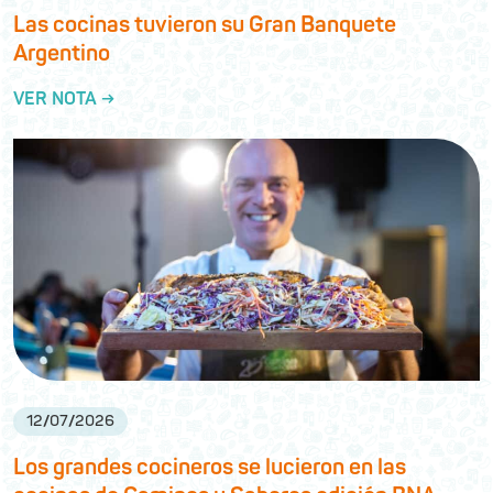
Las cocinas tuvieron su Gran Banquete
Argentino
VER NOTA →
12
/
07
/
2026
Los grandes cocineros se lucieron en las