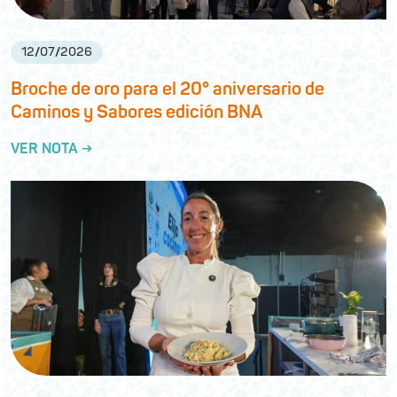
12
/
07
/
2026
Broche de oro para el 20° aniversario de
Caminos y Sabores edición BNA
VER NOTA →