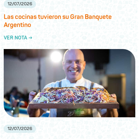
12
/
07
/
2026
Las cocinas tuvieron su Gran Banquete
Argentino
VER NOTA →
12
/
07
/
2026