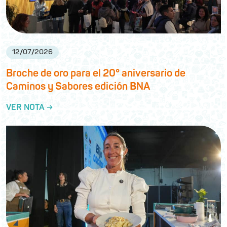
12
/
07
/
2026
Broche de oro para el 20° aniversario de
Caminos y Sabores edición BNA
VER NOTA →