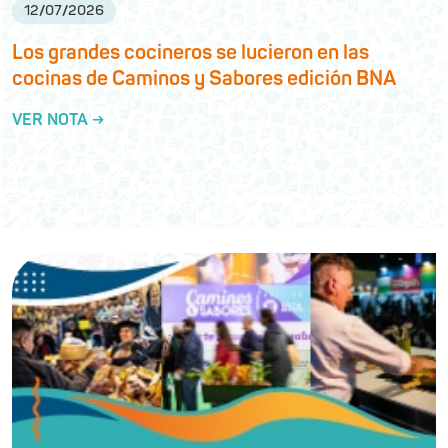
12
/
07
/
2026
Los grandes cocineros se lucieron en las
cocinas de Caminos y Sabores edición BNA
VER NOTA →