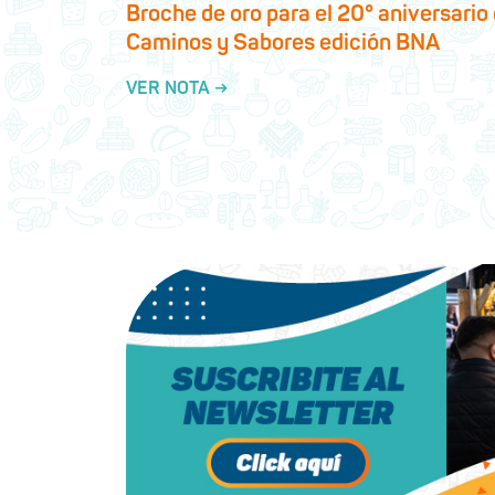
Broche de oro para el 20° aniversario
Caminos y Sabores edición BNA
VER NOTA →