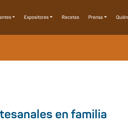
tantes
Expositores
Recetas
Prensa
Quié
tesanales en familia