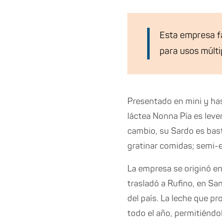
Esta empresa fa
para usos múlti
Presentado en mini y has
láctea Nonna Pía es levem
cambio, su Sardo es bast
gratinar comidas; semi-e
La empresa se originó en
trasladó a Rufino, en Sa
del país. La leche que p
todo el año, permitiénd