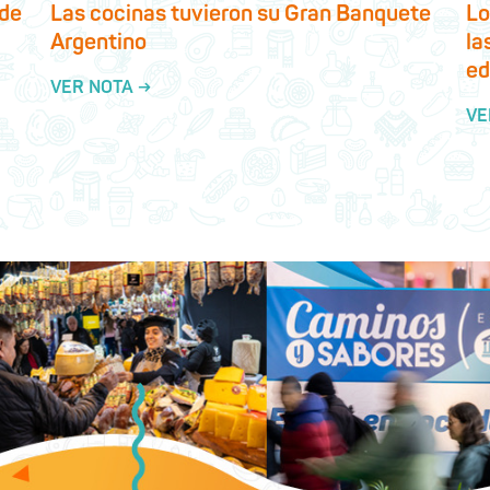
 de
Las cocinas tuvieron su Gran Banquete
Lo
Argentino
la
ed
VER NOTA →
VE